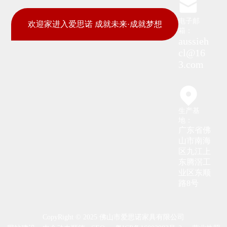
电子邮
欢迎家进入爱思诺 成就未来·成就梦想
箱：
aussieh
cl@16
3.com
生产基
地：
广东省佛
山市南海
区九江上
东腾滘工
业区东顺
路8号
CopyRight © 2025 佛山市爱思诺家具有限公司